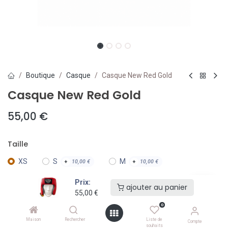
Boutique
Casque
Casque New Red Gold
Casque New Red Gold
55,00
€
Taille
XS
S
M
+
10,00
€
+
10,00
€
Prix:
ajouter au panier
55,00
€
ajouter au panier
0
Ajouter à la liste de souhaits
Maison
Rechercher
Liste de
Compte
souhaits