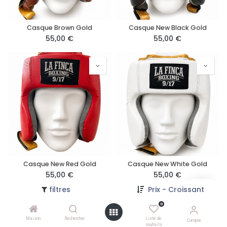
Casque Brown Gold
Casque New Black Gold
55,00
€
55,00
€
Casque New Red Gold
Casque New White Gold
55,00
€
55,00
€
filtres
Prix - Croissant
0
Maison
Rechercher
Liste de
Compte
souhaits