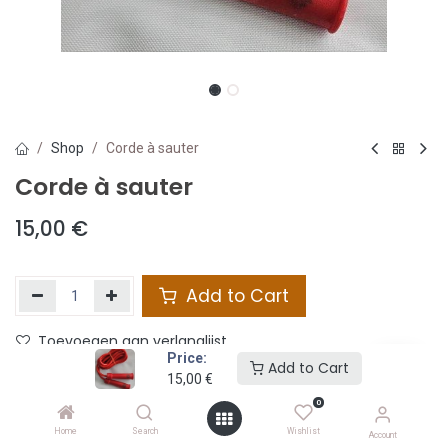
Shop
Corde à sauter
Corde à sauter
15,00
€
Add to Cart
Toevoegen aan verlanglijst
Price:
Add to Cart
15,00
€
Share :
0
Terms and Conditions :
Home
Search
Wishlist
Account