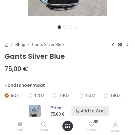
Shop
Gants Silver Blue
Gants Silver Blue
75,00
€
Handschoenmaat
6OZ
12OZ
14OZ
16OZ
18OZ
Price:
Add to Cart
75,00
€
Add to Cart
0
Toevoegen aan verlanglijst
Home
Search
Wishlist
Account