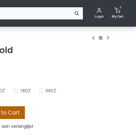
0
ACTEER ONS
Login
My Cart
old
OZ
18OZ
04OZ
to Cart
aan verlanglijst