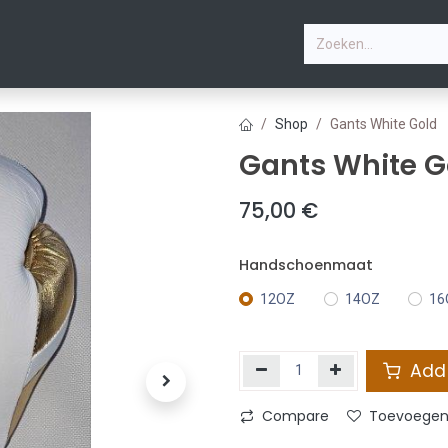
P
ZOMERVAKANTIEKAMP
PHOTOS
LESSEN
CONT
Shop
Gants White Gold
Gants White G
75,00
€
Handschoenmaat
12OZ
14OZ
16
Add 
Compare
Toevoegen 