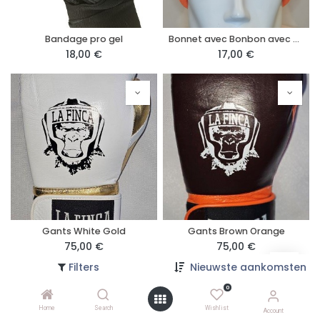
Bandage pro gel
Bonnet avec Bonbon avec patch adulte
18,00
€
17,00
€
Gants White Gold
Gants Brown Orange
75,00
€
75,00
€
Filters
Nieuwste aankomsten
0
Home
Search
Wishlist
Account