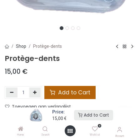
Shop
Protège-dents
Protège-dents
15,00
€
Add to Cart
Toevoegen aan verlanglijst
Price:
Add to Cart
15,00
€
Share :
0
Terms and Conditions :
Home
Search
Wishlist
Account