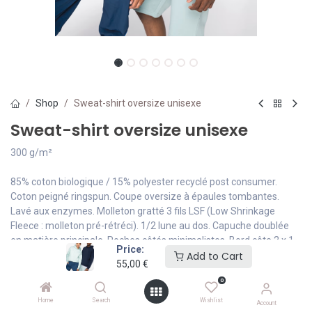
Shop
Sweat-shirt oversize unisexe
Sweat-shirt oversize unisexe
300 g/m²
85% coton biologique / 15% polyester recyclé post consumer.
Coton peigné ringspun. Coupe oversize à épaules tombantes.
Lavé aux enzymes. Molleton gratté 3 fils LSF (Low Shrinkage
Fleece : molleton pré-rétréci). 1/2 lune au dos. Capuche doublée
en matière principale. Poches côtés minimalistes. Bord côte 2 x 1
Price:
bas de vêtement et bas de manches. Double surpiqûre à cheval
Add to Cart
55,00
€
sur le bas de vêtement et le bas de manches. Encolure avec bande
0
de propreté intérieure en chevrons. La couleur Raw Natural se
distingue par son aspect brut visuellement texturé, parsemée de
Home
Search
Wishlist
Account