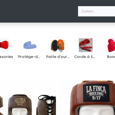
P
PHOTOS
LESSEN
CONTACTEER ONS
ssories
Protège-dents
Patte d'ours boxe
Corde à Sauter
Bon