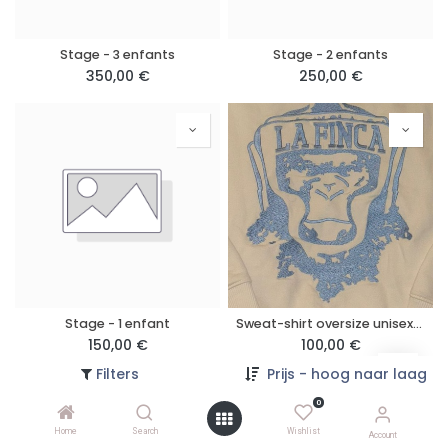
Stage - 3 enfants
Stage - 2 enfants
350,00
€
250,00
€
Stage - 1 enfant
Sweat-shirt oversize unisexe série special (Broderie)
150,00
€
100,00
€
Filters
Prijs - hoog naar laag
0
Home
Search
Wishlist
Account