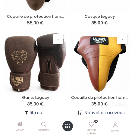
Coquille de protection homme Legacy
Casque Legacy
55,00
€
85,00
€
Gants Legacy
Coquille de protection homme Brown Gold
85,00
€
35,00
€
filtres
Nouvelles arrivées
0
Maison
Rechercher
Liste de
Compte
souhaits