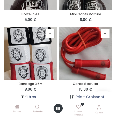
Porte-clés
Mini Gants Voiture
5,00
€
8,00
€
Bandage 3,5M
Corde à sauter
8,00
€
15,00
€
filtres
Prix - Croissant
0
Maison
Rechercher
Liste de
Compte
souhaits