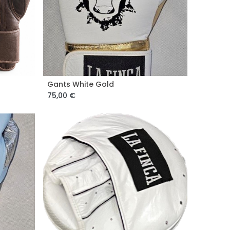
Gants White Gold
75,00
€