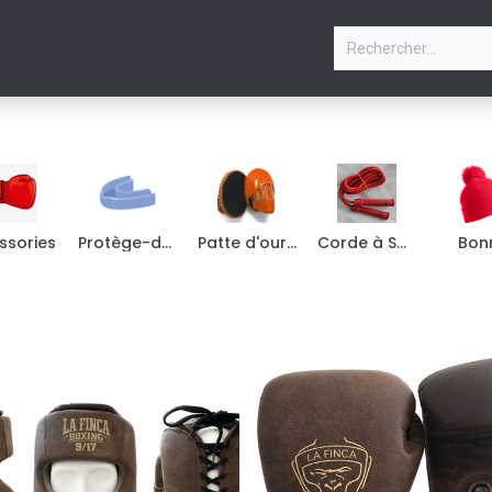
P
PHOTOS
COURS & PLANNING
CONTACTEZ-NOU
ssories
Protège-dents
Patte d'ours boxe
Corde à Sauter
Bon