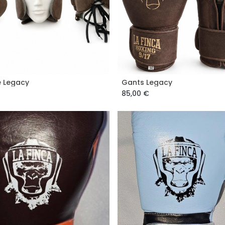
 Legacy
Gants Legacy
85,00
€