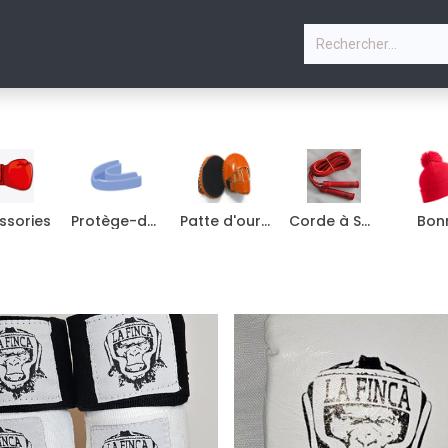
P
STAGE VACANCES D'ÉTÉ
PHOTOS
COURS
CO
ssories
Protège-dents
Patte d'ours boxe
Corde à Sauter
Bon