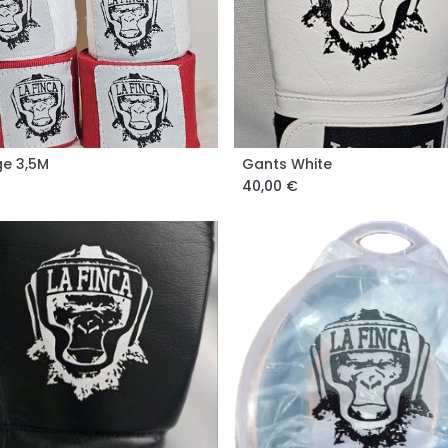
e 3,5M
Gants White
ajouter au panier
ajouter au panier
40,00
€