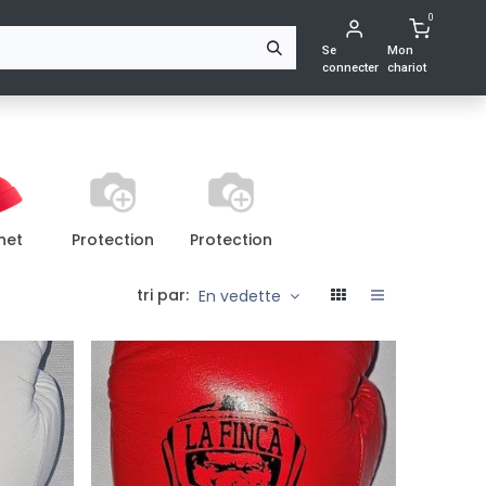
0
NTACTEZ-NOUS
Se
Mon
connecter
chariot
net
Protection
Protection
tri par:
En vedette