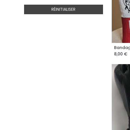
RÉINITIALISER
Bandag
8,00
€