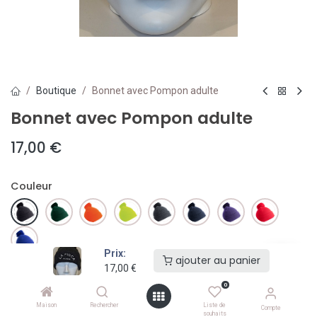
Boutique
Bonnet avec Pompon adulte
Bonnet avec Pompon adulte
17,00
€
Couleur
Prix:
ajouter au panier
17,00
€
ajouter au panier
0
Maison
Rechercher
Liste de
Ajouter à la liste de souhaits
Compte
souhaits