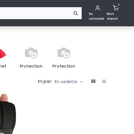
0
S
Se
Mon
connecter
chariot
net
Protection
Protection
tri par:
En vedette