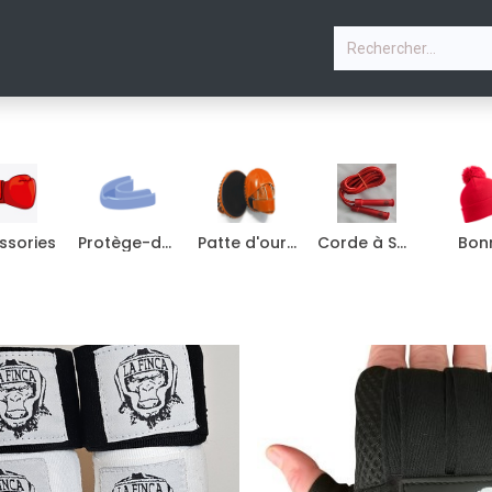
P
PHOTOS
COURS & PLANNING
CONTACTEZ-NOU
ssories
Protège-dents
Patte d'ours boxe
Corde à Sauter
Bon