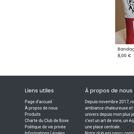
Bandag
8,00
€
Liens utiles
À propos de nous
Page d'accueil
Depuis novembre 2017, not
À propos de nous
ambiance chaleureuse et r
Produits
univers depuis mon plus je
Charte du Club de Boxe
c’est un art de vivre, un éq
Politique de vie privée
une place centrale.
Informations Légales
Notre club est conçu comm