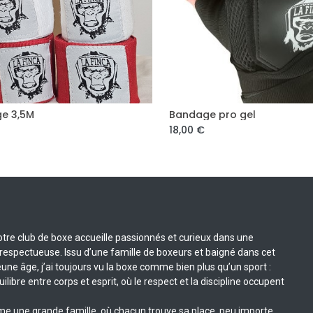
e 3,5M
Bandage pro gel
ajouter au panier
ajouter au panier
18,00
€
re club de boxe accueille passionnés et curieux dans une
espectueuse. Issu d’une famille de boxeurs et baigné dans cet
une âge, j’ai toujours vu la boxe comme bien plus qu’un sport :
uilibre entre corps et esprit, où le respect et la discipline occupent
e une grande famille, où chacun trouve sa place, peu importe