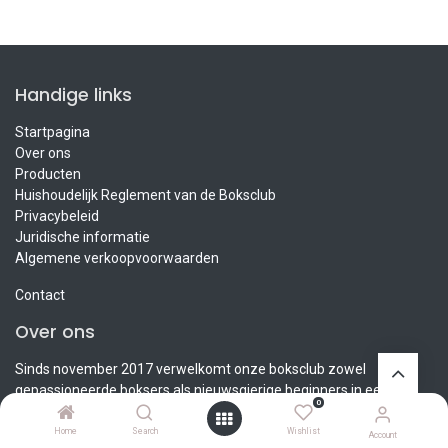
Handige links
Startpagina
Over ons
Producten
Huishoudelijk Reglement van de Boksclub
Privacybeleid
Juridische informatie
Algemene verkoopvoorwaarden
Contact
Over ons
Sinds november 2017 verwelkomt onze boksclub zowel
gepassioneerde boksers als nieuwsgierige beginners in een
0
warme en respectvolle sfeer. Als lid van een boksfamilie en
opgegroeid in deze wereld, heb ik boksen altijd gezien als veel
Home
Search
Wishlist
Account