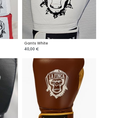
Gants White
Add to Cart
40,00
€