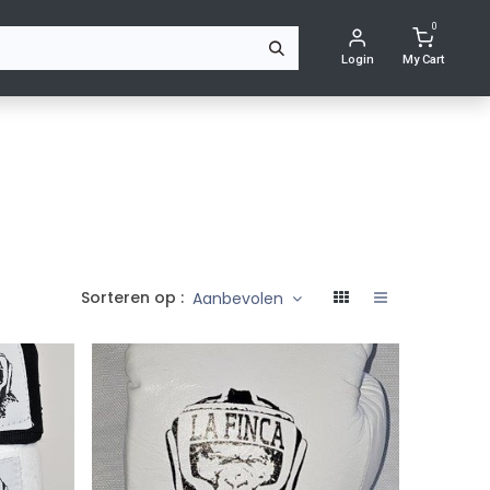
0
ACTEER ONS
Login
My Cart
Sorteren op :
Aanbevolen