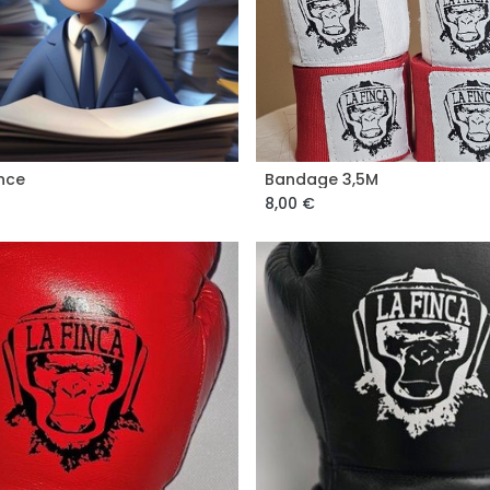
nce
Bandage 3,5M
Add to Cart
Add to Cart
8,00
€