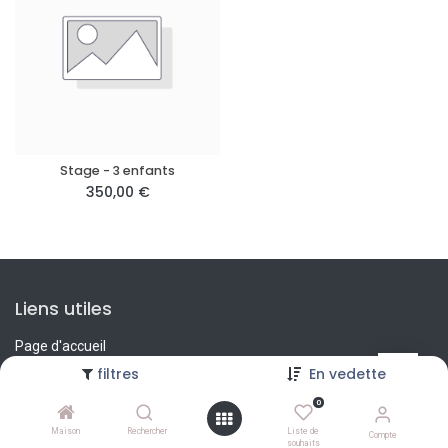
Stage - 3 enfants
350,00
€
Liens utiles
Page d'accueil
À propos de nous
filtres
En vedette
Produits
0
Charte du Club de Boxe
Politique de vie privée
Maison
Rechercher
Liste de
Compte
souhaits