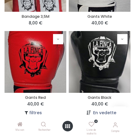
Bandage 3,5M
Gants White
8,00
€
40,00
€
Gants Red
Gants Black
40,00
€
40,00
€
filtres
En vedette
0
Maison
Rechercher
Liste de
Compte
souhaits