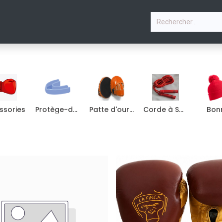
P
PHOTOS
COURS & PLANNING
CONTACTEZ-NOU
ssories
Protège-dents
Patte d'ours boxe
Corde à Sauter
Bon