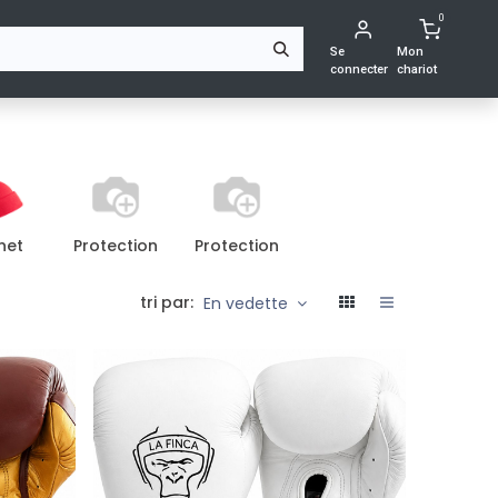
0
S
Se
Mon
connecter
chariot
net
Protection
Protection
tri par:
En vedette