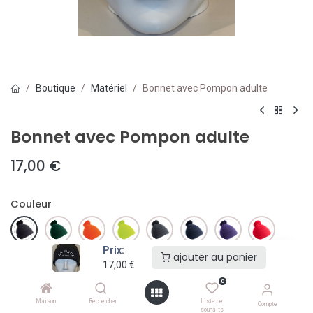
Boutique
Matériel
Bonnet avec Pompon adulte
Bonnet avec Pompon adulte
17,00
€
Couleur
Prix:
ajouter au panier
17,00
€
0
ajouter au panier
Maison
Rechercher
Liste de
Compte
souhaits