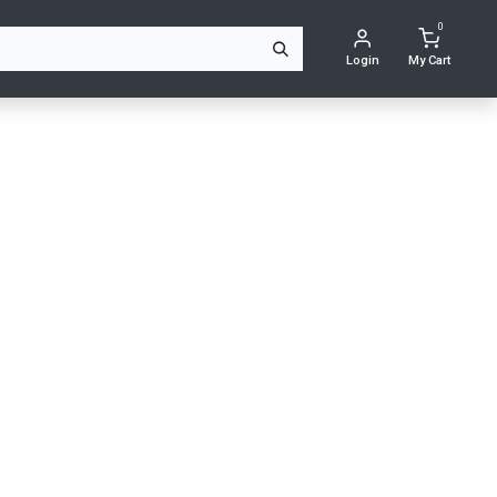
0
Login
My Cart