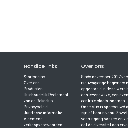
Handige links
Over ons
Startpagina
Sinds november 2017 ver
Over ons
nieuwsgierige beginners i
Producten
opgegroeid in deze wereld,
Huishoudelijk Reglement
een levenswijze, een even
van de Boksclub
centrale plaats innemen.
Privacybeleid
Onze club is opgebouwd al
Juridische informatie
zijn of haar niveau. Zowe
Algemene
vooruitgang boeken en zic
verkoopvoorwaarden
dat de diversiteit aan erv