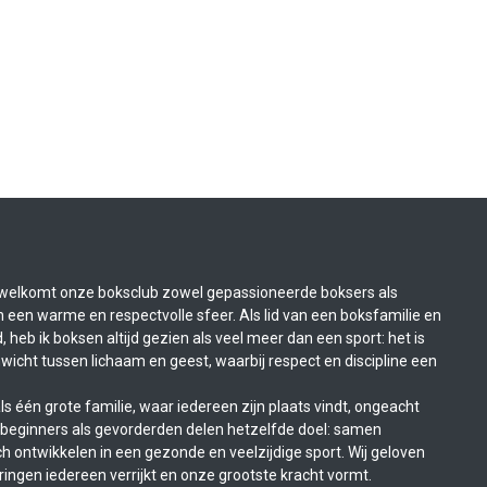
welkomt onze boksclub zowel gepassioneerde boksers als
n een warme en respectvolle sfeer. Als lid van een boksfamilie en
 heb ik boksen altijd gezien als veel meer dan een sport: het is
wicht tussen lichaam en geest, waarbij respect en discipline een
s één grote familie, waar iedereen zijn plaats vindt, ongeacht
l beginners als gevorderden delen hetzelfde doel: samen
h ontwikkelen in een gezonde en veelzijdige sport. Wij geloven
aringen iedereen verrijkt en onze grootste kracht vormt.