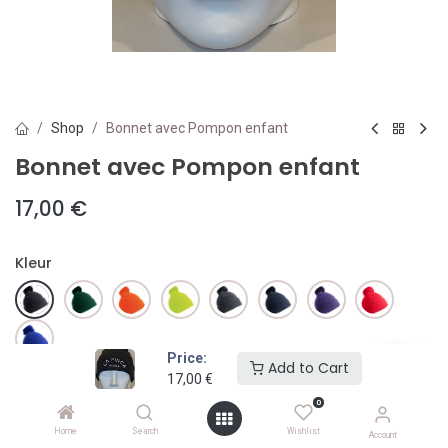
Shop
Bonnet avec Pompon enfant
Bonnet avec Pompon enfant
17,00
€
Kleur
Price:
Add to Cart
17,00
€
Add to Cart
0
Home
Search
Wishlist
Toevoegen aan verlanglijst
Account