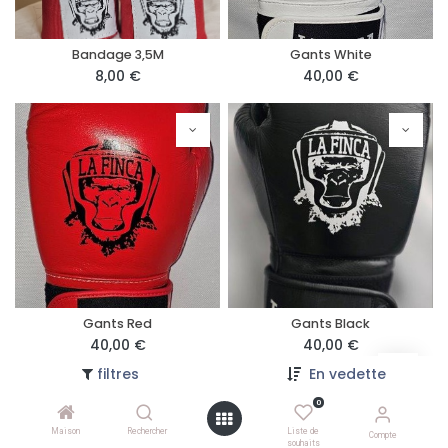
Bandage 3,5M
Gants White
8,00
€
40,00
€
Gants Red
Gants Black
40,00
€
40,00
€
filtres
En vedette
0
Maison
Rechercher
Liste de
Compte
souhaits