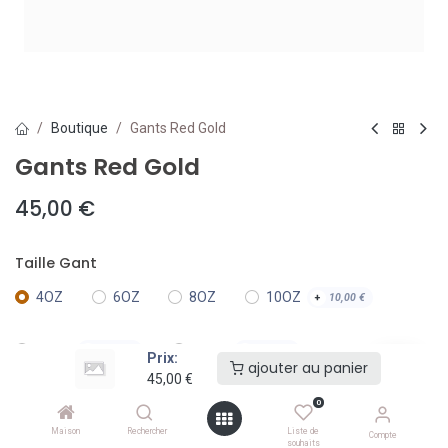
Boutique
Gants Red Gold
Gants Red Gold
45,00
€
Taille Gant
4OZ
6OZ
8OZ
10OZ
+
10,00
€
12OZ
14OZ
+
30,00
€
+
30,00
€
Prix:
ajouter au panier
45,00
€
16OZ
18OZ
+
30,00
€
+
30,00
€
0
Maison
Rechercher
Liste de
Compte
souhaits