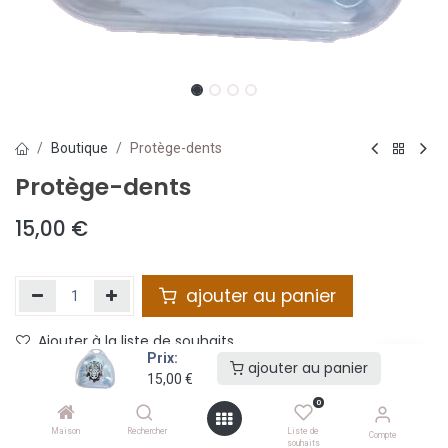
Boutique
Protège-dents
Protège-dents
15,00
€
ajouter au panier
Ajouter à la liste de souhaits
Prix:
ajouter au panier
15,00
€
Partager :
0
Termes et conditions :
Maison
Rechercher
Liste de
Compte
souhaits