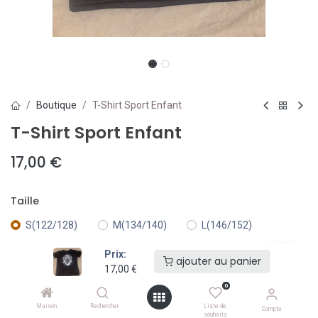
Boutique
T-Shirt Sport Enfant
T-Shirt Sport Enfant
17,00
€
Taille
S(122/128)
M(134/140)
L(146/152)
Prix:
ajouter au panier
XL(158/164)
17,00
€
0
Couleur
Maison
Rechercher
Liste de
Compte
souhaits