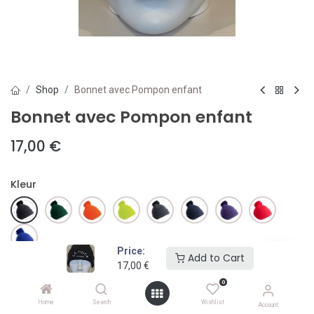
Shop
Bonnet avec Pompon enfant
Bonnet avec Pompon enfant
17,00
€
Kleur
Price:
Add to Cart
17,00
€
Add to Cart
0
Home
Search
Wishlist
Toevoegen aan verlanglijst
Account